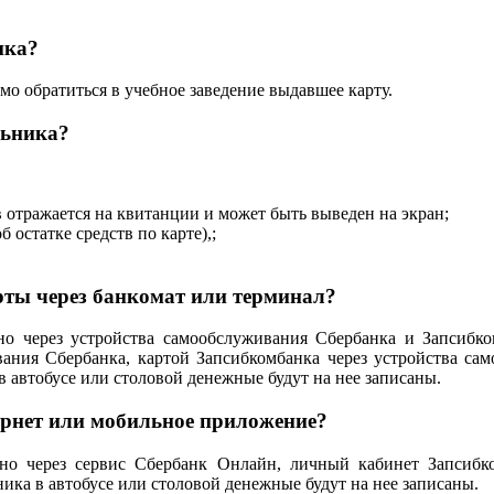
ика?
о обратиться в учебное заведение выдавшее карту.
льника?
в отражается на квитанции и может быть выведен на экран;
 остатке средств по карте),;
рты через банкомат или терминал?
о через устройства самообслуживания Сбербанка и Запсибко
ивания Сбербанка, картой Запсибкомбанка через устройства с
автобусе или столовой денежные будут на нее записаны.
ернет или мобильное приложение?
но через сервис Сбербанк Онлайн, личный кабинет Запсибк
ка в автобусе или столовой денежные будут на нее записаны.